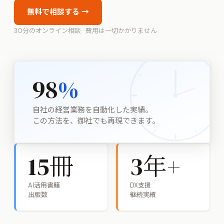
無料で相談する →
30分のオンライン相談 · 費用は一切かかりません
98
%
自社の経営業務を自動化した実績。
この方法を、御社でも再現できます。
15
冊
3
年+
AI活用書籍
DX支援
出版数
継続実績